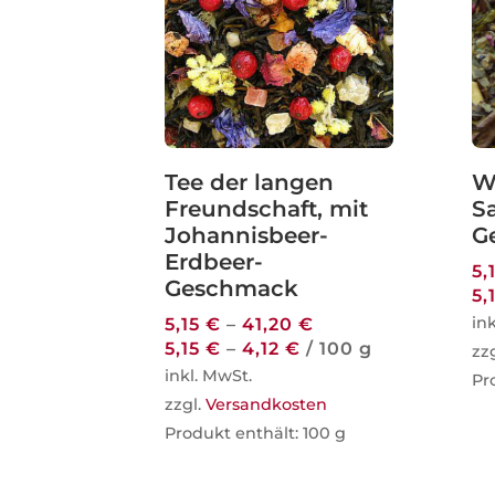
Tee der langen
W
Freundschaft, mit
S
Johannisbeer-
G
Erdbeer-
5,
Geschmack
5,
in
5,15
€
–
41,20
€
5,15
€
–
4,12
€
/
100
g
zz
inkl. MwSt.
Pr
zzgl.
Versandkosten
Produkt enthält: 100
g