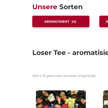
Unsere
Sorten
AROMATISIERT
(4)
N
Loser Tee - aromatisi
Nach
Alle 4 Ergebnisse werden angezeigt
Belieb
sortier