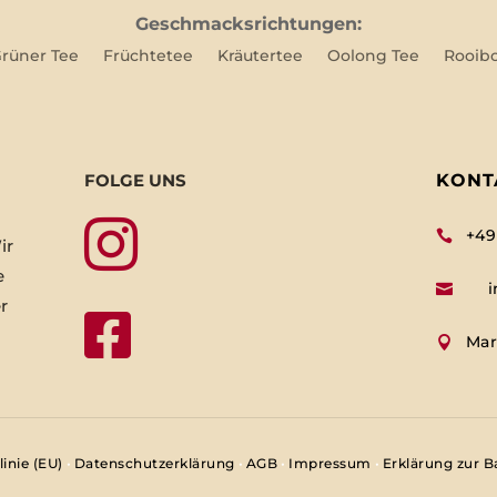
Geschmacksrichtungen:
rüner Tee
Früchtetee
Kräutertee
Oolong Tee
Rooib
FOLGE UNS
KONT

+49

ir
e
i

r

Mar

inie (EU)
•
Datenschutzerklärung
•
AGB
•
Impressum
•
Erklärung zur Ba