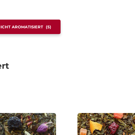
ICHT AROMATISIERT
(5)
ert
theit
t