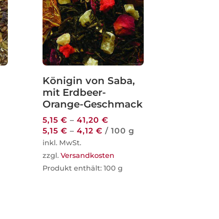
Königin von Saba,
mit Erdbeer-
Orange-Geschmack
5,15
€
–
41,20
€
5,15
€
–
4,12
€
/
100
g
g
inkl. MwSt.
zzgl.
Versandkosten
Produkt enthält: 100
g