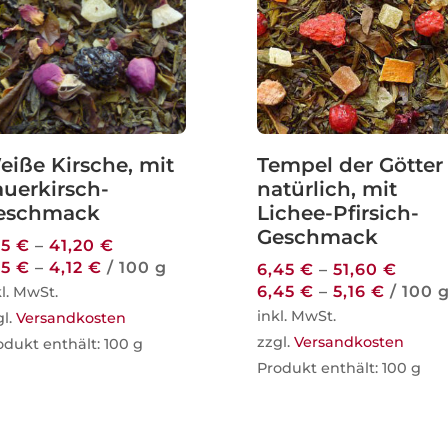
eiße Kirsche, mit
Tempel der Götter
auerkirsch-
natürlich, mit
eschmack
Lichee-Pfirsich-
Geschmack
15
€
–
41,20
€
15
€
–
4,12
€
/
100
g
6,45
€
–
51,60
€
6,45
€
–
5,16
€
/
100
kl. MwSt.
inkl. MwSt.
gl.
Versandkosten
zzgl.
Versandkosten
odukt enthält: 100
g
Produkt enthält: 100
g