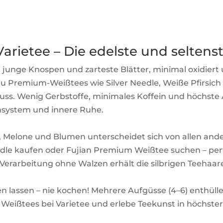
arietee – Die edelste und seltens
ur junge Knospen und zarteste Blätter, minimal oxidie
 du Premium-Weißtees wie Silver Needle, Weiße Pfirsi
s. Wenig Gerbstoffe, minimales Koffein und höchste
nsystem und innere Ruhe.
, Melone und Blumen unterscheidet sich von allen ander
eedle kaufen oder Fujian Premium Weißtee suchen – per
 Verarbeitung ohne Walzen erhält die silbrigen Teehaare
n lassen – nie kochen! Mehrere Aufgüsse (4–6) enthüll
eißtees bei Varietee und erlebe Teekunst in höchster