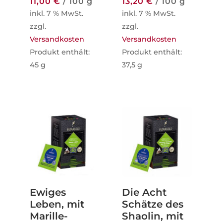
11,00
€
/
100
g
13,20
€
/
100
g
inkl. 7 % MwSt.
inkl. 7 % MwSt.
zzgl.
zzgl.
Versandkosten
Versandkosten
Produkt enthält:
Produkt enthält:
45
g
37,5
g
Ewiges
Die Acht
Leben, mit
Schätze des
Marille-
Shaolin, mit