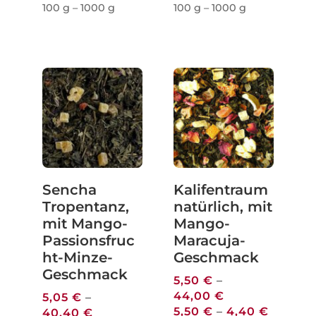
100
g
– 1000
g
100
g
– 1000
g
Sencha
Kalifentraum
Tropentanz,
natürlich, mit
mit Mango-
Mango-
Passionsfruc
Maracuja-
ht-Minze-
Geschmack
Geschmack
5,50
€
–
44,00
€
5,05
€
–
5,50
€
–
4,40
€
40,40
€