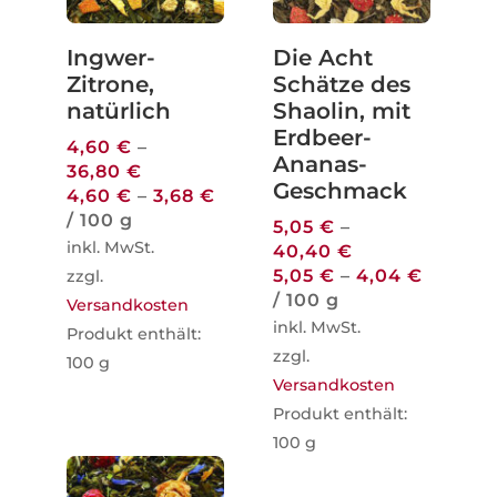
Ingwer-
Die Acht
Zitrone,
Schätze des
natürlich
Shaolin, mit
Erdbeer-
4,60
€
–
Ananas-
36,80
€
Geschmack
4,60
€
–
3,68
€
/
100
g
5,05
€
–
inkl. MwSt.
40,40
€
5,05
€
–
4,04
€
zzgl.
/
100
g
Versandkosten
inkl. MwSt.
Produkt enthält:
zzgl.
100
g
Versandkosten
Produkt enthält:
100
g