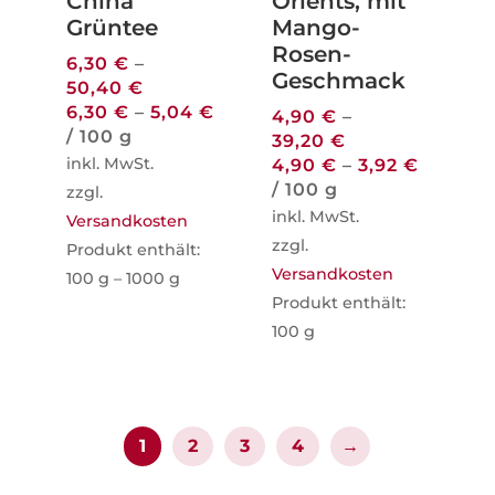
China
Orients, mit
Grüntee
Mango-
Rosen-
6,30
€
–
Geschmack
50,40
€
6,30
€
–
5,04
€
4,90
€
–
/
100
g
39,20
€
inkl. MwSt.
4,90
€
–
3,92
€
/
100
g
zzgl.
inkl. MwSt.
Versandkosten
zzgl.
Produkt enthält:
Versandkosten
100
g
– 1000
g
Produkt enthält:
100
g
1
2
3
4
→