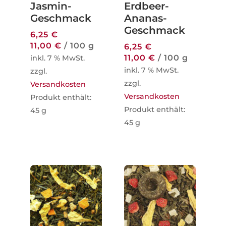
Jasmin-
Erdbeer-
Geschmack
Ananas-
Geschmack
6,25
€
11,00
€
/
100
g
6,25
€
11,00
€
/
100
g
inkl. 7 % MwSt.
inkl. 7 % MwSt.
zzgl.
zzgl.
Versandkosten
Versandkosten
Produkt enthält:
Produkt enthält:
45
g
45
g