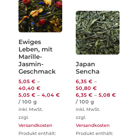
Ewiges
Leben, mit
Marille-
Jasmin-
Japan
Geschmack
Sencha
5,05
€
–
6,35
€
–
40,40
€
50,80
€
5,05
€
–
4,04
€
6,35
€
–
5,08
€
/
100
g
/
100
g
inkl. MwSt.
inkl. MwSt.
zzgl.
zzgl.
Versandkosten
Versandkosten
Produkt enthält:
Produkt enthält: