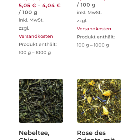
/
100
g
5,05
€
–
4,04
€
/
100
g
inkl. MwSt.
inkl. MwSt.
zzgl.
zzgl.
Versandkosten
Versandkosten
Produkt enthält:
Produkt enthält:
100
g
– 1000
g
100
g
– 1000
g
Nebeltee,
Rose des