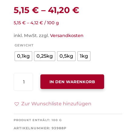
5,15
€
–
41,20
€
5,15
€
–
4,12
€
/
100
g
inkl. MwSt.
zzgl.
Versandkosten
GEWICHT
0,1kg
0,25kg
0,5kg
1kg
KÖNIGIN
IN DEN WARENKORB
VON
SABA,
MIT
Zur Wunschliste hinzufügen
ERDBEER-
ORANGE-
PRODUKT ENTHÄLT: 100
G
GESCHMACK
ARTIKELNUMMER:
93988P
MENGE