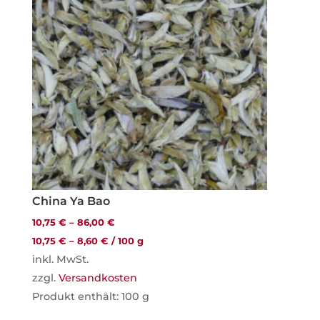
China Ya Bao
10,75
€
–
86,00
€
10,75
€
–
8,60
€
/
100
g
inkl. MwSt.
zzgl.
Versandkosten
Produkt enthält: 100
g