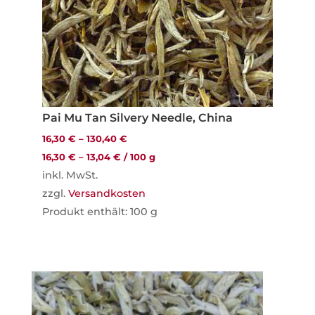
Pai Mu Tan Silvery Needle, China
16,30
€
–
130,40
€
16,30
€
–
13,04
€
/
100
g
inkl. MwSt.
zzgl.
Versandkosten
Produkt enthält: 100
g