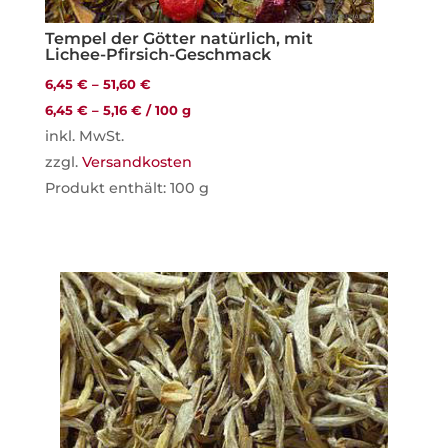
Tempel der Götter natürlich, mit
Lichee-Pfirsich-Geschmack
6,45
€
–
51,60
€
6,45
€
–
5,16
€
/
100
g
inkl. MwSt.
zzgl.
Versandkosten
Produkt enthält: 100
g