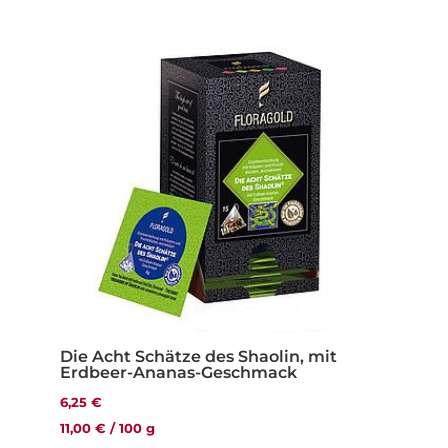
Die Acht Schätze des Shaolin, mit
Erdbeer-Ananas-Geschmack
6,25
€
11,00
€
/
100
g