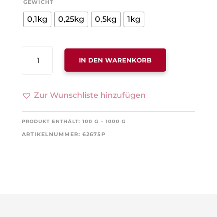
GEWICHT
0,1kg
0,25kg
0,5kg
1kg
ROTER
IN DEN WARENKORB
PAUL
MENGE
Zur Wunschliste hinzufügen
PRODUKT ENTHÄLT: 100
G
– 1000
G
ARTIKELNUMMER:
62675P