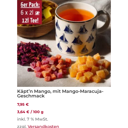
Käpt’n Mango, mit Mango-Maracuja-
Geschmack
7,95
€
3,64
€
/
100
g
inkl. 7 % MwSt.
zzgl.
Versandkosten