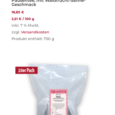
Pausentee, mit Waldfrucht-Sahne-
Geschmack
18,85
€
2,51
€
/
100
g
inkl. 7 % MwSt.
zzgl.
Versandkosten
Produkt enthält: 750
g