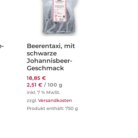
e-
Beerentaxi, mit
schwarze
Johannisbeer-
Geschmack
18,85
€
2,51
€
/
100
g
inkl. 7 % MwSt.
zzgl.
Versandkosten
Produkt enthält: 750
g