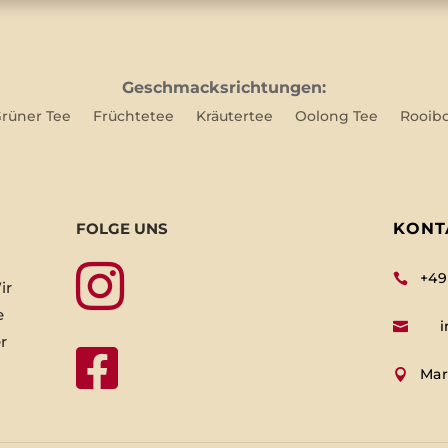
Geschmacksrichtungen:
rüner Tee
Früchtetee
Kräutertee
Oolong Tee
Rooib
FOLGE UNS
KONT

+49

ir
e
i

r

Mar
