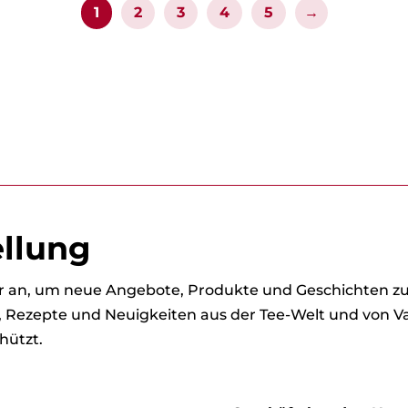
1
2
3
4
5
→
ellung
ter an, um neue Angebote, Produkte und Geschichten 
s, Rezepte und Neuigkeiten aus der Tee-Welt und von Va
hützt.