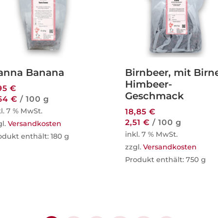
anna Banana
Birnbeer, mit Birn
Himbeer-
95
€
Geschmack
,64
€
/
100
g
kl. 7 % MwSt.
18,85
€
2,51
€
/
100
g
gl.
Versandkosten
inkl. 7 % MwSt.
odukt enthält: 180
g
zzgl.
Versandkosten
Produkt enthält: 750
g