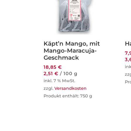
Käpt’n Mango, mit
H
Mango-Maracuja-
7,
Geschmack
3
in
18,85
€
2,51
€
/
100
g
zz
inkl. 7 % MwSt.
Pr
zzgl.
Versandkosten
Produkt enthält: 750
g