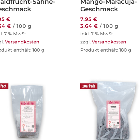
aldfrucht-Sahne-
Mango-Maracuja-
eschmack
Geschmack
95
€
7,95
€
,64
€
/
100
g
3,64
€
/
100
g
kl. 7 % MwSt.
inkl. 7 % MwSt.
gl.
Versandkosten
zzgl.
Versandkosten
odukt enthält: 180
g
Produkt enthält: 180
g