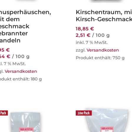
nusperhäuschen,
Kirschentraum, mi
it dem
Kirsch-Geschmac
eschmack
18,85
€
ebrannter
2,51
€
/
100
g
andeln
inkl. 7 % MwSt.
95
€
zzgl.
Versandkosten
,64
€
/
100
g
Produkt enthält: 750
g
kl. 7 % MwSt.
gl.
Versandkosten
odukt enthält: 180
g