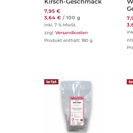
Kirsch-Geschmack
W
G
7,95
€
3,64
€
/
100
g
7,
3
inkl. 7 % MwSt.
in
zzgl.
Versandkosten
zz
Produkt enthält: 180
g
Pr