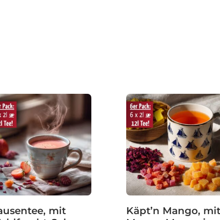
Nach
Beliebtheit
sortiert
ausentee, mit
Käpt’n Mango, mi