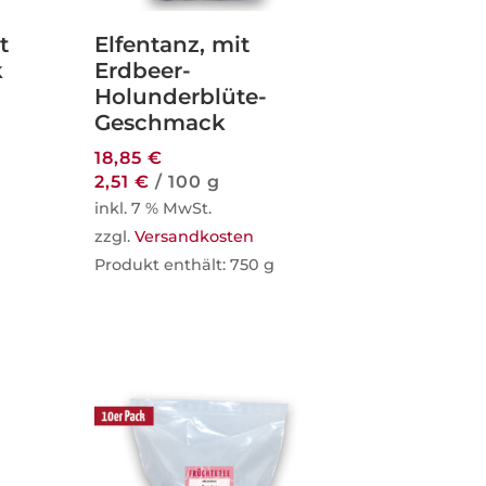
t
Elfentanz, mit
k
Erdbeer-
Holunderblüte-
Geschmack
18,85
€
2,51
€
/
100
g
inkl. 7 % MwSt.
zzgl.
Versandkosten
Produkt enthält: 750
g