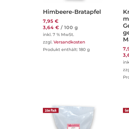
Himbeere-Bratapfel
K
m
7,95
€
G
3,64
€
/
100
g
g
inkl. 7 % MwSt.
M
zzgl.
Versandkosten
7,
Produkt enthält: 180
g
3
in
zz
Pr