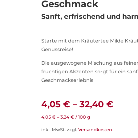
Geschmack
Sanft, erfrischend und ha
Starte mit dem Kräutertee Milde Kräu
Genussreise!
Die ausgewogene Mischung aus feine
fruchtigen Akzenten sorgt für ein sanf
Geschmackserlebnis
4,05
€
–
32,40
€
4,05
€
–
3,24
€
/
100
g
inkl. MwSt.
zzgl.
Versandkosten