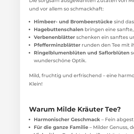
Die sorgsam ausgewählten Zutaten von Mi
und vor allem so schmackhaft:
Himbeer- und Brombeerstücke
sind da
Hagebuttenschalen
bringen eine sanfte,
Verbenenblätter
schenken ein sanftes u
Pfefferminzblätter
runden den Tee mit 
Ringelblumenblüten und Saflorblüten
s
wunderschöne Optik.
Mild, fruchtig und erfrischend – eine har
Klein!
Warum Milde Kräuter Tee?
Harmonischer Geschmack
– Fein abges
Für die ganze Familie
– Milder Genuss, d