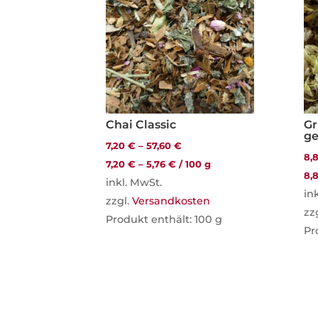
Chai Classic
Gr
ge
7,20
€
–
57,60
€
8,
7,20
€
–
5,76
€
/
100
g
8,
inkl. MwSt.
in
zzgl.
Versandkosten
zz
Produkt enthält: 100
g
Pr