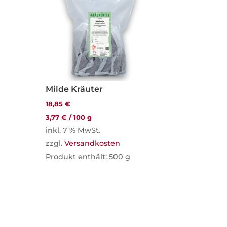
Milde Kräuter
18,85
€
3,77
€
/
100
g
inkl. 7 % MwSt.
zzgl.
Versandkosten
Produkt enthält: 500
g