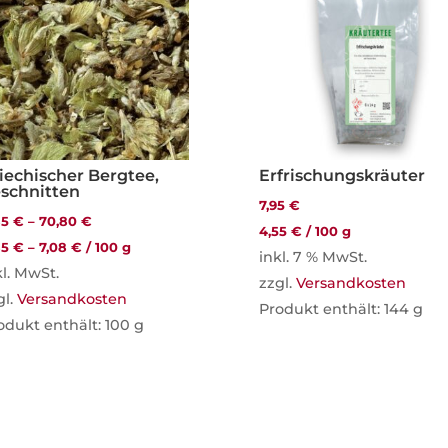
iechischer Bergtee,
Erfrischungskräuter
schnitten
7,95
€
85
€
–
70,80
€
4,55
€
/
100
g
85
€
–
7,08
€
/
100
g
inkl. 7 % MwSt.
kl. MwSt.
zzgl.
Versandkosten
gl.
Versandkosten
Produkt enthält: 144
g
odukt enthält: 100
g