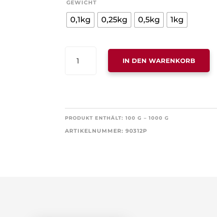
GEWICHT
0,1kg
0,25kg
0,5kg
1kg
MILDE
IN DEN WARENKORB
KRÄUTER,
MIT
WALDBEEREN-
GESCHMACK
MENGE
PRODUKT ENTHÄLT: 100
G
– 1000
G
ARTIKELNUMMER:
90312P