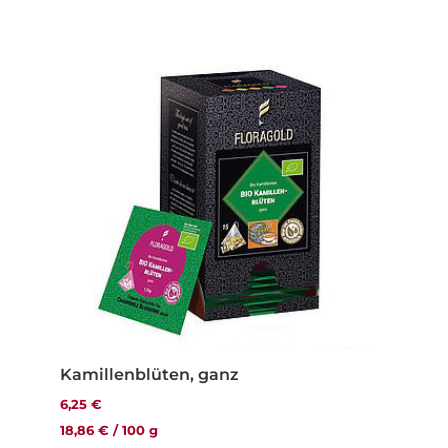
Kamillenblüten, ganz
6,25
€
18,86
€
/
100
g