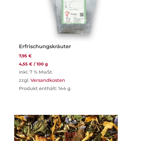
Erfrischungskräuter
7,95
€
4,55
€
/
100
g
inkl. 7 % MwSt.
zzgl.
Versandkosten
Produkt enthält: 144
g