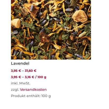
Lavendel
3,95
€
–
31,60
€
3,95
€
–
3,16
€
/
100
g
inkl. MwSt.
zzgl.
Versandkosten
Produkt enthält: 100
g