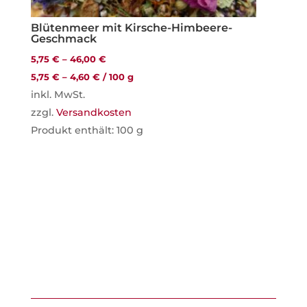
Blütenmeer mit Kirsche-Himbeere-
Geschmack
5,75
€
–
46,00
€
5,75
€
–
4,60
€
/
100
g
inkl. MwSt.
zzgl.
Versandkosten
Produkt enthält: 100
g