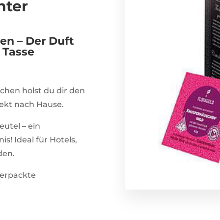
nter
en – Der Duft
 Tasse
hen holst du dir den
ekt nach Hause.
utel – ein
! Ideal für Hotels,
den.
verpackte