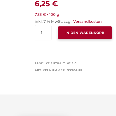
6,25
€
7,33
€
/
100
g
inkl. 7 % MwSt.
zzgl.
Versandkosten
KNUSPERHÄUSCHEN,
IN DEN WARENKORB
MIT
DEM
GESCHMACK
GEBRANNTER
MANDELN
PRODUKT ENTHÄLT: 67,5
G
MENGE
ARTIKELNUMMER:
93904HP