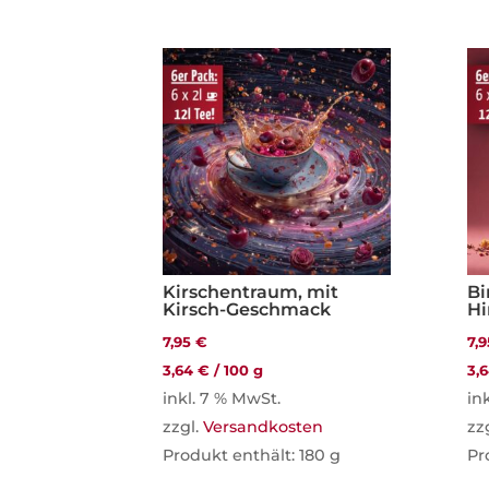
Kirschentraum, mit
Bi
Kirsch-Geschmack
H
7,95
€
7,
3,64
€
/
100
g
3,
inkl. 7 % MwSt.
in
zzgl.
Versandkosten
zz
Produkt enthält: 180
g
Pr