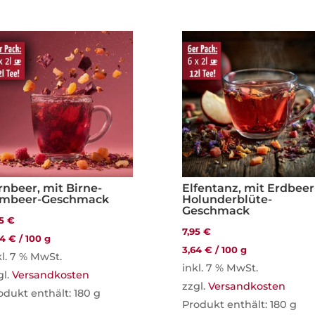
rnbeer, mit Birne-
Elfentanz, mit Erdbeer
imbeer-Geschmack
Holunderblüte-
Geschmack
95
€
7,95
€
64
€
/
100
g
3,64
€
/
100
g
kl. 7 % MwSt.
inkl. 7 % MwSt.
gl.
Versandkosten
zzgl.
Versandkosten
odukt enthält: 180
g
Produkt enthält: 180
g