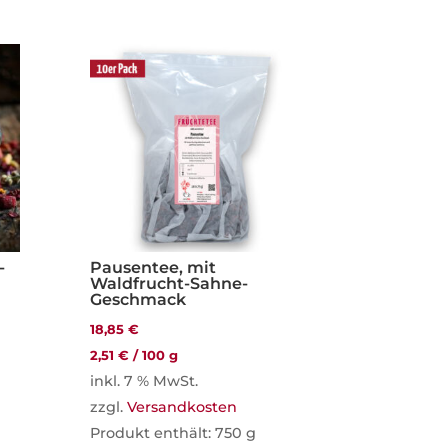
-
Pausentee, mit
Waldfrucht-Sahne-
Geschmack
18,85
€
2,51
€
/
100
g
inkl. 7 % MwSt.
zzgl.
Versandkosten
Produkt enthält: 750
g