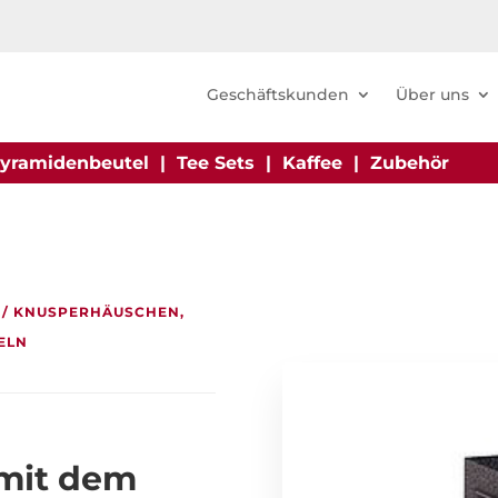
Geschäftskunden
Über uns
yramidenbeutel
|
Tee Sets
|
Kaffee
|
Zubehör
/ KNUSPERHÄUSCHEN,
ELN
mit dem