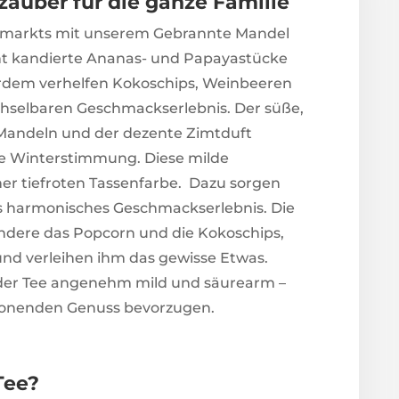
auber für die ganze Familie
smarkts mit unserem Gebrannte Mandel
int kandierte Ananas- und Papayastücke
rdem verhelfen Kokoschips, Weinbeeren
hselbaren Geschmackserlebnis. Der süße,
andeln und der dezente Zimtduft
che Winterstimmung. Diese milde
er tiefroten Tassenfarbe. Dazu sorgen
s harmonisches Geschmackserlebnis. Die
ndere das Popcorn und die Kokoschips,
nd verleihen ihm das gewisse Etwas.
t der Tee angenehm mild und säurearm –
schonenden Genuss bevorzugen.
Tee?