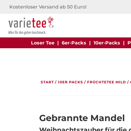
Kostenloser Versand ab 50 Euro!
Loser Tee
|
6er-Packs
|
10er-Packs
|
P
START
/
10ER PACKS
/
FRÜCHTETEE MILD
/
Gebrannte Mandel
Weihnachtszauber für die 