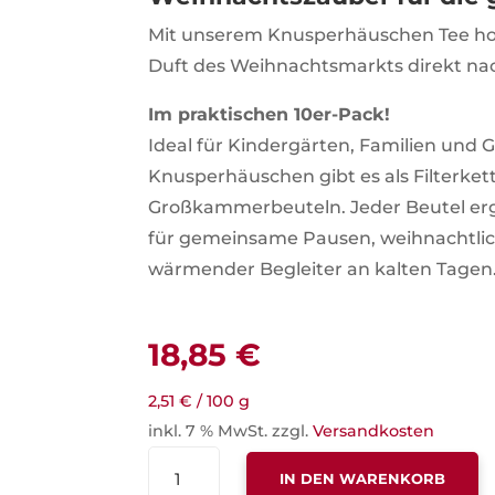
Mit unserem Knusperhäuschen Tee hol
Duft des Weihnachtsmarkts direkt na
Im praktischen 10er-Pack!
Ideal für Kindergärten, Familien und 
Knusperhäuschen gibt es als Filterkett
Großkammerbeuteln. Jeder Beutel ergib
für gemeinsame Pausen, weihnachtlic
wärmender Begleiter an kalten Tagen
18,85
€
2,51
€
/
100
g
inkl. 7 % MwSt.
zzgl.
Versandkosten
GEBRANNTE
IN DEN WARENKORB
MANDEL