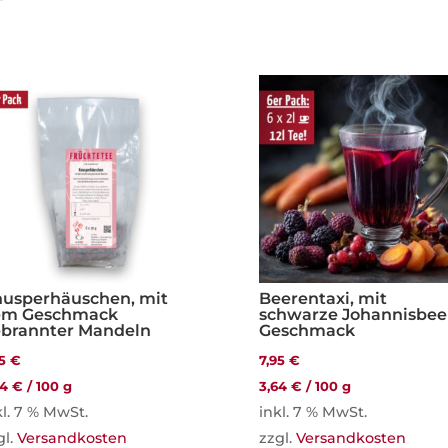
usperhäuschen, mit
Beerentaxi, mit
em Geschmack
schwarze Johannisbee
brannter Mandeln
Geschmack
95
€
7,95
€
64
€
/
100
g
3,64
€
/
100
g
kl. 7 % MwSt.
inkl. 7 % MwSt.
gl.
Versandkosten
zzgl.
Versandkosten