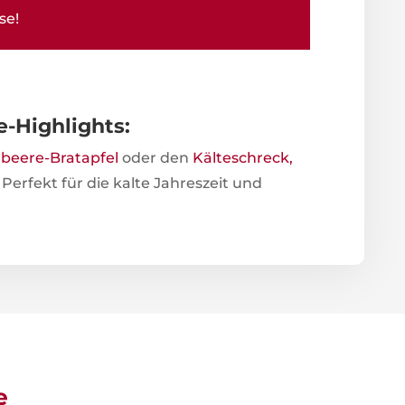
se!
-Highlights:
beere-Bratapfel
oder den
Kälteschreck,
erfekt für die kalte Jahreszeit und
e