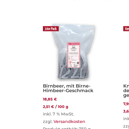
Birnbeer, mit Birne-
Kn
Himbeer-Geschmack
d
ge
18,85
€
7,
2,51
€
/
100
g
3,
inkl. 7 % MwSt.
in
zzgl.
Versandkosten
zz
Produkt enthält: 750
g