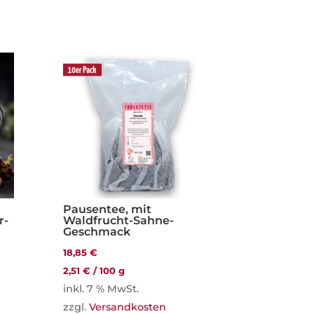
Pausentee, mit
r-
Waldfrucht-Sahne-
Geschmack
18,85
€
2,51
€
/
100
g
inkl. 7 % MwSt.
zzgl.
Versandkosten