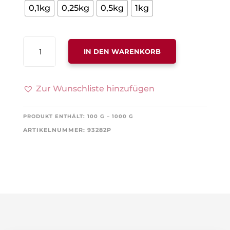
0,1kg
0,25kg
0,5kg
1kg
CRANBERRY
IN DEN WARENKORB
SANDDORN
MENGE
Zur Wunschliste hinzufügen
PRODUKT ENTHÄLT: 100
G
– 1000
G
ARTIKELNUMMER:
93282P