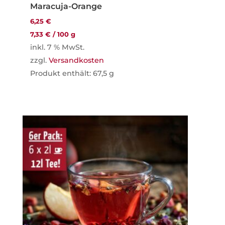
Maracuja-Orange
6,25
€
7,33
€
/
100
g
inkl. 7 % MwSt.
zzgl.
Versandkosten
Produkt enthält: 67,5
g