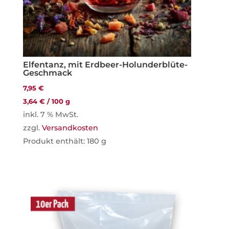
Elfentanz, mit Erdbeer-Holunderblüte-
Geschmack
7,95
€
3,64
€
/
100
g
inkl. 7 % MwSt.
zzgl.
Versandkosten
Produkt enthält: 180
g