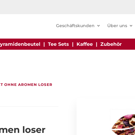
Geschäftskunden
Über uns
yramidenbeutel
|
Tee Sets
|
Kaffee
|
Zubehör
ET OHNE AROMEN LOSER
omen loser