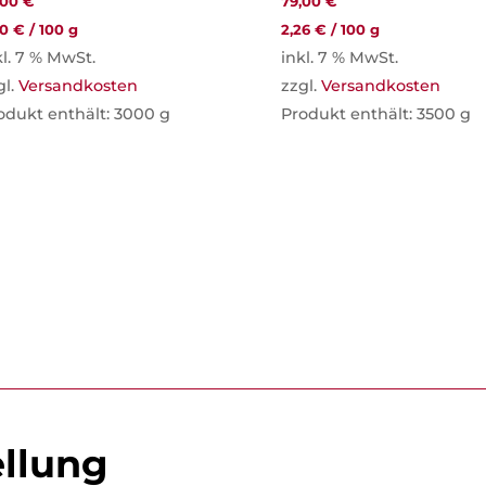
,00
€
79,00
€
30
€
/
100
g
2,26
€
/
100
g
kl. 7 % MwSt.
inkl. 7 % MwSt.
gl.
Versandkosten
zzgl.
Versandkosten
odukt enthält: 3000
g
Produkt enthält: 3500
g
ellung