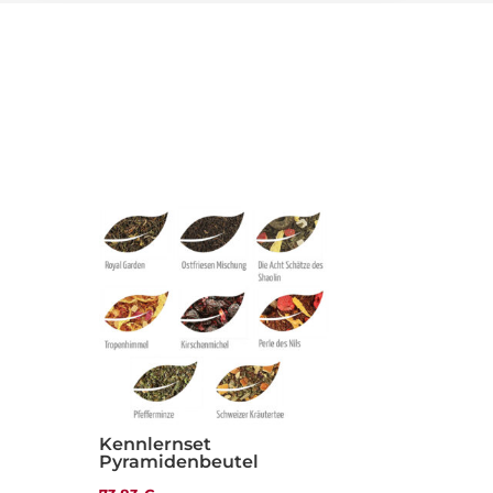
Kennlernset
Pyramidenbeutel