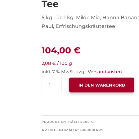
Tee
5 kg – Je 1 kg: Milde Mia, Hanna Banan
Paul, Erfrischungskräutertee
104,00
€
2,08
€
/
100
g
inkl. 7 % MwSt.
zzgl.
Versandkosten
STARTERSET
IN DEN WARENKORB
OHNE
AROMEN
LOSER
TEE
MENGE
PRODUKT ENTHÄLT: 5000
G
ARTIKELNUMMER:
80600KARS