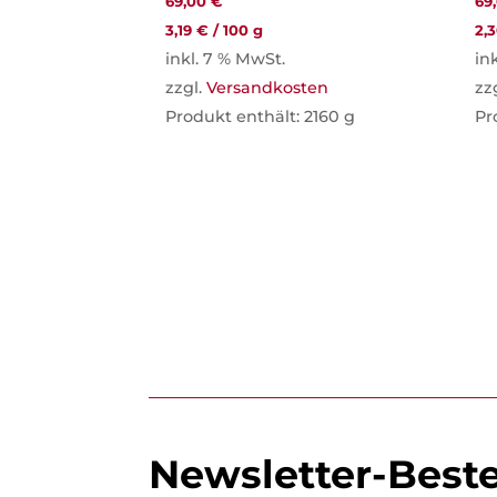
69,00
€
69
3,19
€
/
100
g
2,
inkl. 7 % MwSt.
in
zzgl.
Versandkosten
zz
Produkt enthält: 2160
g
Pr
Newsletter-Best