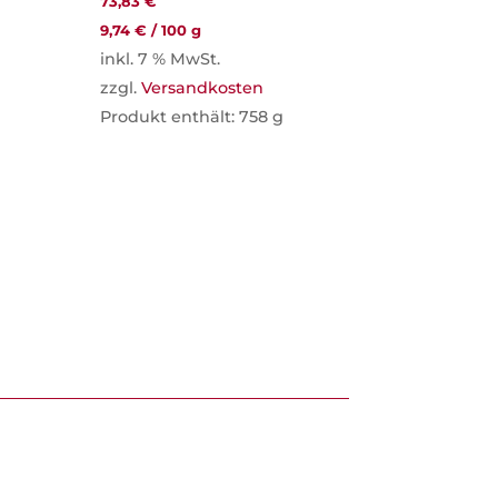
73,83
€
9,74
€
/
100
g
inkl. 7 % MwSt.
zzgl.
Versandkosten
Produkt enthält: 758
g