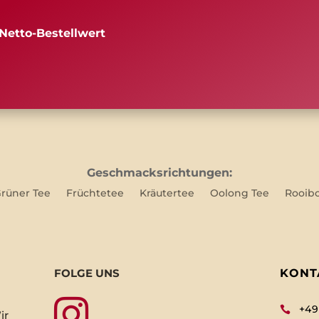
Netto-Bestellwert
Geschmacksrichtungen:
rüner Tee
Früchtetee
Kräutertee
Oolong Tee
Rooib
FOLGE UNS
KONT

+49

ir