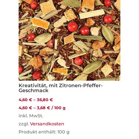
Kreativität, mit Zitronen-Pfeffer-
Geschmack
4,60
€
–
36,80
€
4,60
€
–
3,68
€
/
100
g
inkl. MwSt.
zzgl.
Versandkosten
Produkt enthält: 100
g