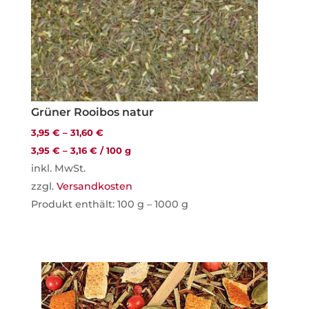
Grüner Rooibos natur
3,95
€
–
31,60
€
3,95
€
–
3,16
€
/
100
g
inkl. MwSt.
zzgl.
Versandkosten
Produkt enthält: 100
g
– 1000
g