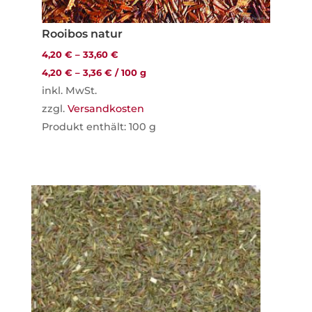
Rooibos natur
4,20
€
–
33,60
€
4,20
€
–
3,36
€
/
100
g
inkl. MwSt.
zzgl.
Versandkosten
Produkt enthält: 100
g