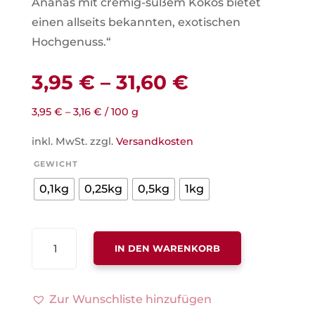
Ananas mit cremig-süßem Kokos bietet
einen allseits bekannten, exotischen
Hochgenuss.“
3,95
€
–
31,60
€
3,95
€
–
3,16
€
/
100
g
inkl. MwSt.
zzgl.
Versandkosten
GEWICHT
0,1kg
0,25kg
0,5kg
1kg
RB
IN DEN WARENKORB
PIÑA
COLADA,
MIT
Zur Wunschliste hinzufügen
KOKOS-