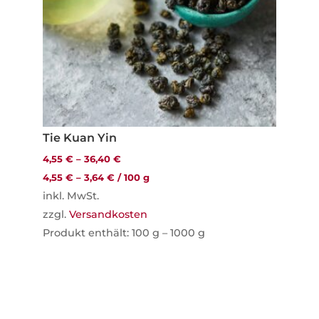
Tie Kuan Yin
4,55
€
–
36,40
€
4,55
€
–
3,64
€
/
100
g
inkl. MwSt.
zzgl.
Versandkosten
Produkt enthält: 100
g
– 1000
g