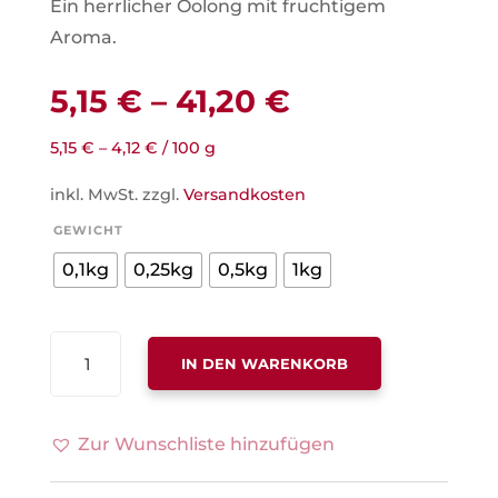
Ein herrlicher Oolong mit fruchtigem
Aroma.
5,15
€
–
41,20
€
5,15
€
–
4,12
€
/
100
g
inkl. MwSt.
zzgl.
Versandkosten
GEWICHT
0,1kg
0,25kg
0,5kg
1kg
OOLONG
IN DEN WARENKORB
GOJIBEERE
PFIRSICH,
MIT
Zur Wunschliste hinzufügen
GOJIBEERE-
PFIRSICH-