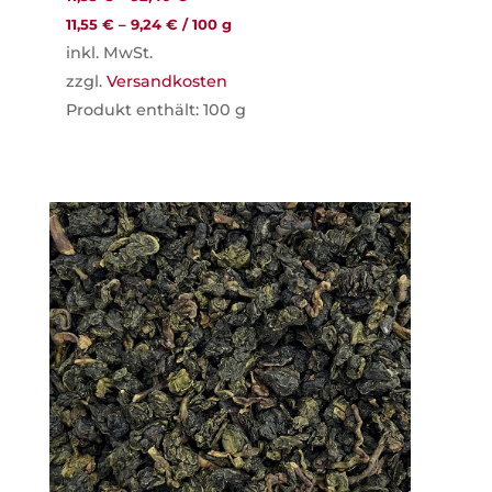
11,55
€
–
9,24
€
/
100
g
inkl. MwSt.
zzgl.
Versandkosten
Produkt enthält: 100
g