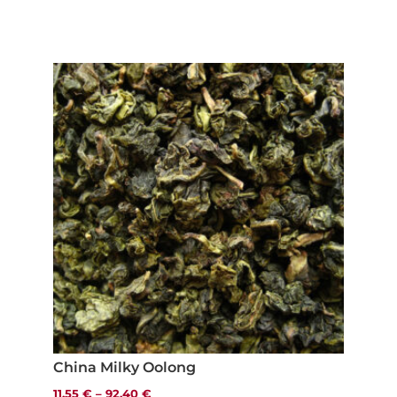
China Milky Oolong
11,55
€
–
92,40
€