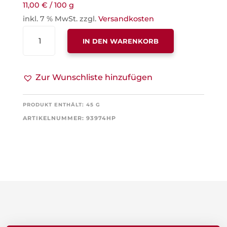
11,00
€
/
100
g
inkl. 7 % MwSt.
zzgl.
Versandkosten
MOND
IN DEN WARENKORB
UND
STERNE,
MIT
Zur Wunschliste hinzufügen
SAHNE-
GESCHMACK
PRODUKT ENTHÄLT: 45
G
MENGE
ARTIKELNUMMER:
93974HP