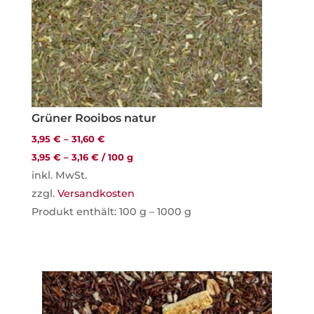
Grüner Rooibos natur
3,95
€
–
31,60
€
3,95
€
–
3,16
€
/
100
g
inkl. MwSt.
zzgl.
Versandkosten
Produkt enthält: 100
g
– 1000
g