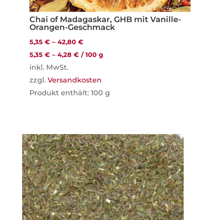
Chai of Madagaskar, GHB mit Vanille-
Orangen-Geschmack
5,35
€
–
42,80
€
5,35
€
–
4,28
€
/
100
g
inkl. MwSt.
zzgl.
Versandkosten
Produkt enthält: 100
g