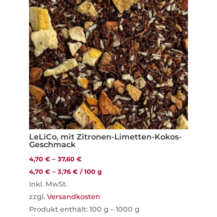
LeLiCo, mit Zitronen-Limetten-Kokos-
Geschmack
4,70
€
–
37,60
€
4,70
€
–
3,76
€
/
100
g
inkl. MwSt.
zzgl.
Versandkosten
Produkt enthält: 100
g
– 1000
g