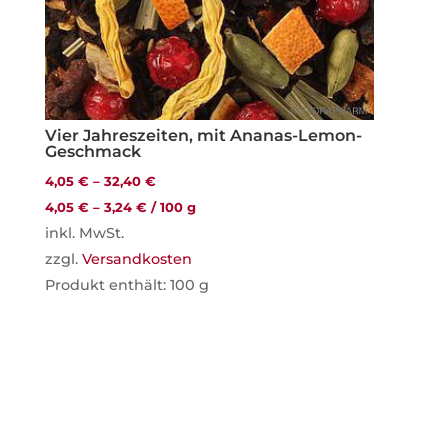
Vier Jahreszeiten, mit Ananas-Lemon-
Geschmack
4,05
€
–
32,40
€
4,05
€
–
3,24
€
/
100
g
inkl. MwSt.
zzgl.
Versandkosten
Produkt enthält: 100
g