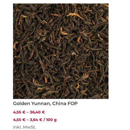
Golden Yunnan, China FOP
4,55
€
–
36,40
€
4,55
€
–
3,64
€
/
100
g
inkl. MwSt.