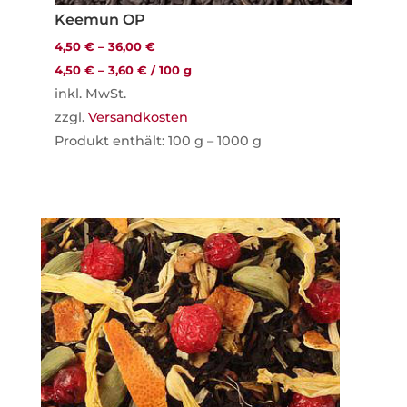
Keemun OP
4,50
€
–
36,00
€
4,50
€
–
3,60
€
/
100
g
inkl. MwSt.
zzgl.
Versandkosten
Produkt enthält: 100
g
– 1000
g