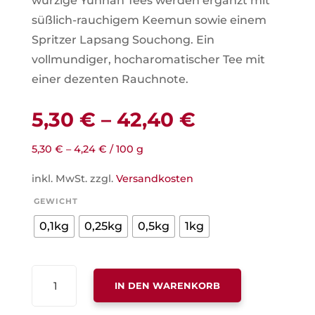
würzige Yunnan Tees werden ergänzt mit
süßlich-rauchigem Keemun sowie einem
Spritzer Lapsang Souchong. Ein
vollmundiger, hocharomatischer Tee mit
einer dezenten Rauchnote.
5,30
€
–
42,40
€
5,30
€
–
4,24
€
/
100
g
inkl. MwSt.
zzgl.
Versandkosten
GEWICHT
0,1kg
0,25kg
0,5kg
1kg
KARAWANEN
IN DEN WARENKORB
MISCHUNG
MENGE