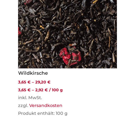
Wildkirsche
3,65
€
–
29,20
€
3,65
€
–
2,92
€
/
100
g
inkl. MwSt.
zzgl.
Versandkosten
Produkt enthält: 100
g