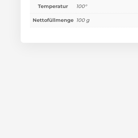
Temperatur
100°
Nettofüllmenge
100 g