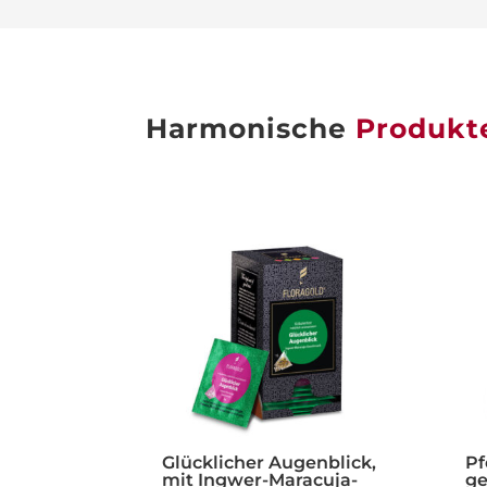
Harmonische
Produkt
Glücklicher Augenblick,
Pf
mit Ingwer-Maracuja-
ge