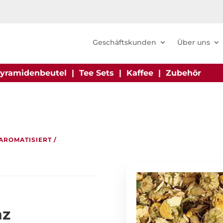
Geschäftskunden
Über uns
yramidenbeutel
|
Tee Sets
|
Kaffee
|
Zubehör
 AROMATISIERT
/
nz