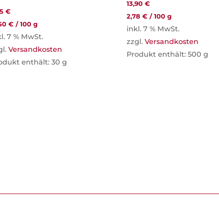
13,90
€
25
€
2,78
€
/
100
g
,50
€
/
100
g
inkl. 7 % MwSt.
kl. 7 % MwSt.
zzgl.
Versandkosten
gl.
Versandkosten
Produkt enthält: 500
g
odukt enthält: 30
g