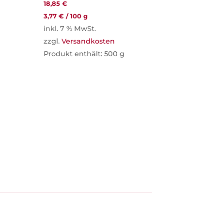
18,85
€
3,77
€
/
100
g
inkl. 7 % MwSt.
zzgl.
Versandkosten
Produkt enthält: 500
g