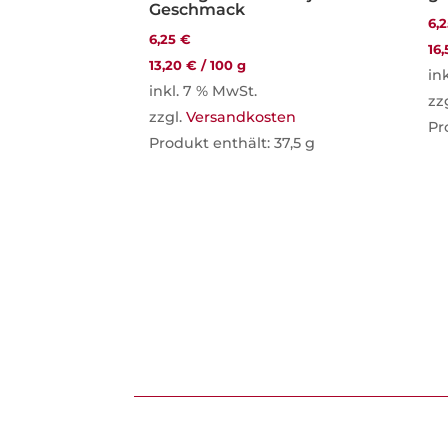
Geschmack
6,
6,25
€
16
13,20
€
/
100
g
in
inkl. 7 % MwSt.
zz
zzgl.
Versandkosten
Pr
Produkt enthält: 37,5
g