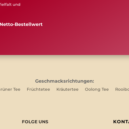
ielfalt und
Netto-Bestellwert
Geschmacksrichtungen:
rüner Tee
Früchtetee
Kräutertee
Oolong Tee
Rooib
FOLGE UNS
KONT