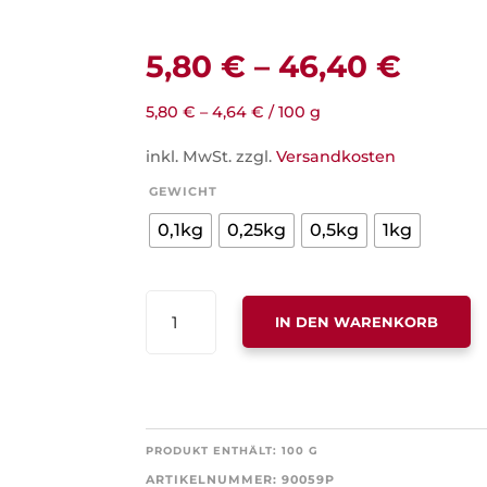
5,80
€
–
46,40
€
5,80
€
–
4,64
€
/
100
g
inkl. MwSt.
zzgl.
Versandkosten
GEWICHT
0,1kg
0,25kg
0,5kg
1kg
KAMILLENBLÜTEN,
IN DEN WARENKORB
GANZ
MENGE
PRODUKT ENTHÄLT: 100
G
ARTIKELNUMMER:
90059P