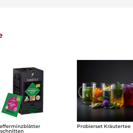
e
efferminzblätter
Probierset Kräutertee
schnitten