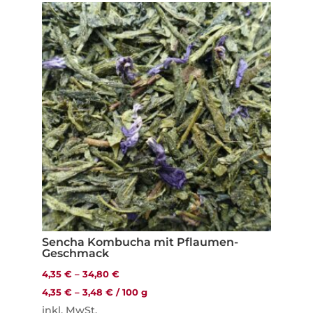
Sencha Kombucha mit Pflaumen-
Geschmack
4,35
€
–
34,80
€
4,35
€
–
3,48
€
/
100
g
inkl. MwSt.