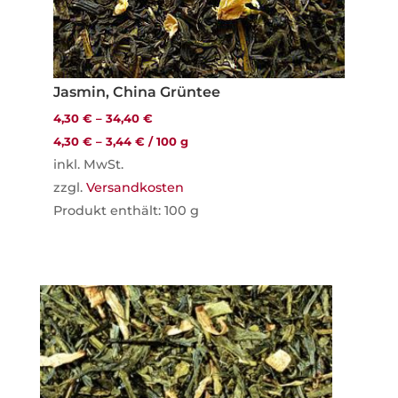
Jasmin, China Grüntee
4,30
€
–
34,40
€
4,30
€
–
3,44
€
/
100
g
inkl. MwSt.
zzgl.
Versandkosten
Produkt enthält: 100
g