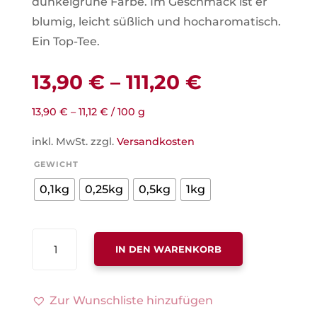
dunkelgrüne Farbe. Im Geschmack ist er
blumig, leicht süßlich und hocharomatisch.
Ein Top-Tee.
13,90
€
–
111,20
€
13,90
€
–
11,12
€
/
100
g
inkl. MwSt.
zzgl.
Versandkosten
GEWICHT
0,1kg
0,25kg
0,5kg
1kg
JAPAN
IN DEN WARENKORB
SENCHA
MIYAZAKI
MENGE
Zur Wunschliste hinzufügen