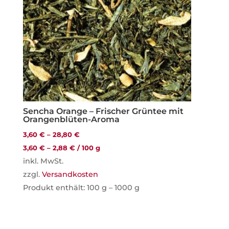
Sencha Orange – Frischer Grüntee mit
Orangenblüten-Aroma
3,60
€
–
28,80
€
3,60
€
–
2,88
€
/
100
g
inkl. MwSt.
zzgl.
Versandkosten
Produkt enthält: 100
g
– 1000
g