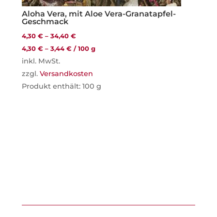
Aloha Vera, mit Aloe Vera-Granatapfel-
Geschmack
4,30
€
–
34,40
€
4,30
€
–
3,44
€
/
100
g
inkl. MwSt.
zzgl.
Versandkosten
Produkt enthält: 100
g