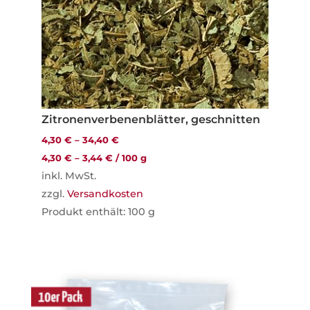
Zitronenverbenenblätter, geschnitten
4,30
€
–
34,40
€
4,30
€
–
3,44
€
/
100
g
inkl. MwSt.
zzgl.
Versandkosten
Produkt enthält: 100
g