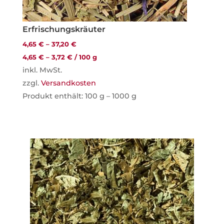
Erfrischungskräuter
4,65
€
–
37,20
€
4,65
€
–
3,72
€
/
100
g
inkl. MwSt.
zzgl.
Versandkosten
Produkt enthält: 100
g
– 1000
g