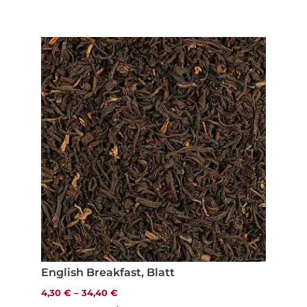
English Breakfast, Blatt
4,30
€
–
34,40
€