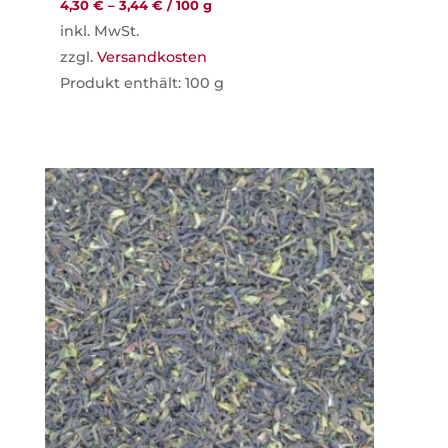
4,30
€
–
3,44
€
/
100
g
inkl. MwSt.
zzgl.
Versandkosten
Produkt enthält: 100
g