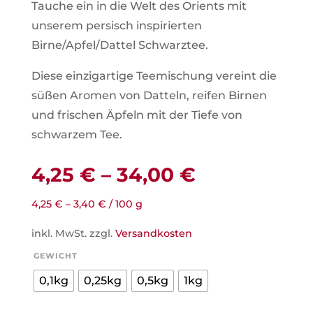
Tauche ein in die Welt des Orients mit
unserem persisch inspirierten
Birne/Apfel/Dattel Schwarztee.
Diese einzigartige Teemischung vereint die
süßen Aromen von Datteln, reifen Birnen
und frischen Äpfeln mit der Tiefe von
schwarzem Tee.
4,25
€
–
34,00
€
4,25
€
–
3,40
€
/
100
g
inkl. MwSt.
zzgl.
Versandkosten
GEWICHT
0,1kg
0,25kg
0,5kg
1kg