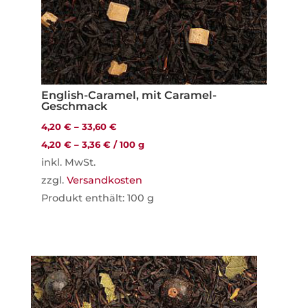
English-Caramel, mit Caramel-
Geschmack
4,20
€
–
33,60
€
4,20
€
–
3,36
€
/
100
g
inkl. MwSt.
zzgl.
Versandkosten
Produkt enthält: 100
g