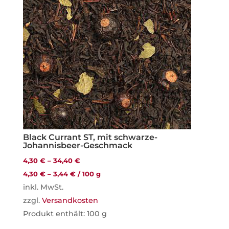
Black Currant ST, mit schwarze-
Johannisbeer-Geschmack
4,30
€
–
34,40
€
4,30
€
–
3,44
€
/
100
g
inkl. MwSt.
zzgl.
Versandkosten
Produkt enthält: 100
g