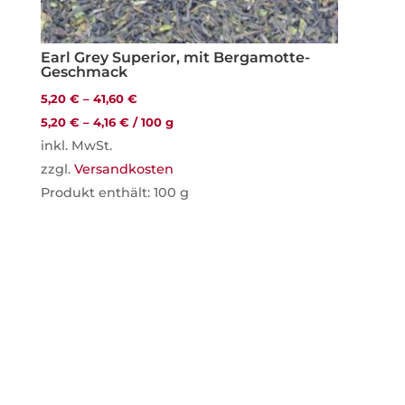
Earl Grey Superior, mit Bergamotte-
Geschmack
5,20
€
–
41,60
€
5,20
€
–
4,16
€
/
100
g
inkl. MwSt.
zzgl.
Versandkosten
Produkt enthält: 100
g